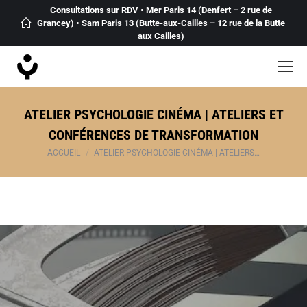
Consultations sur RDV • Mer Paris 14 (Denfert – 2 rue de
Grancey) • Sam Paris 13 (Butte-aux-Cailles – 12 rue de la Butte
aux Cailles)
ATELIER PSYCHOLOGIE CINÉMA | ATELIERS ET
CONFÉRENCES DE TRANSFORMATION
Vous êtes ici :
ACCUEIL
ATELIER PSYCHOLOGIE CINÉMA | ATELIERS…