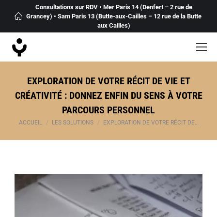
Consultations sur RDV • Mer Paris 14 (Denfert – 2 rue de
Grancey) • Sam Paris 13 (Butte-aux-Cailles – 12 rue de la Butte
aux Cailles)
EXPLORATION DE VOTRE RÉCIT DE VIE ET
CRÉATIVITÉ : DONNEZ ENFIN DU SENS À VOTRE
PARCOURS PERSONNEL
Vous êtes ici :
ACCUEIL
LES SOLUTIONS
EXPLORATION DE VOTRE RÉCIT DE…