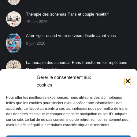
Thérapie des schémas Paris et couple répétitif
15 juin 2026
Alter Ego : quand votre cerveau décide avant vous
9 juin 2026
La thérapie des schémas Paris transforme les répétitions
en scènes lisibles
8 juin 2026
Gérer le consentement aux
cookies
La thérapie des schémas Paris aide à s’affirmer sans
rompre le lien
Pour offrir les meilleures expériences, nous utilisons des technologies
26 mai 2026
telles que les cookies pour stocker et/ou accéder aux informations des
appareils. Le fait de consentir à ces technologies nous permettra de traiter
des données telles que le comportement de navigation ou les ID uniques
sur ce site. Le fait de ne pas consentir ou de retirer son consentement peut
avoir un effet négatif sur certaines caractéristiques et fonctions.