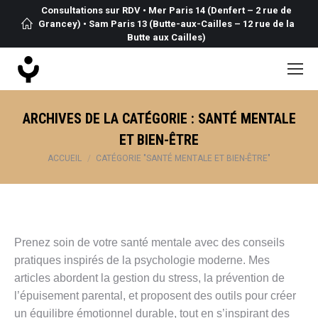
Consultations sur RDV • Mer Paris 14 (Denfert – 2 rue de
Grancey) • Sam Paris 13 (Butte-aux-Cailles – 12 rue de la
Butte aux Cailles)
ARCHIVES DE LA CATÉGORIE :
SANTÉ MENTALE
ET BIEN-ÊTRE
Vous êtes ici :
ACCUEIL
CATÉGORIE "SANTÉ MENTALE ET BIEN-ÊTRE"
Prenez soin de votre santé mentale avec des conseils
pratiques inspirés de la psychologie moderne. Mes
articles abordent la gestion du stress, la prévention de
l’épuisement parental, et proposent des outils pour créer
un équilibre émotionnel durable, tout en s’inspirant des