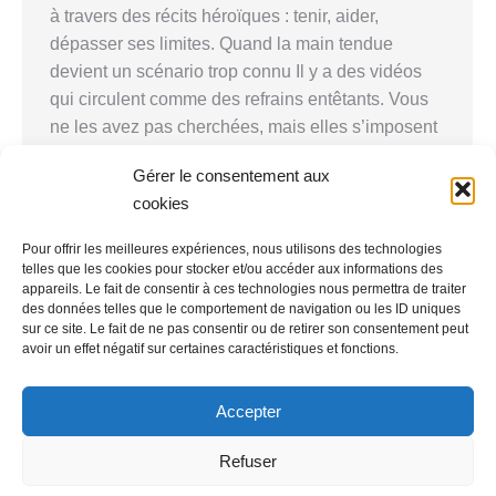
à travers des récits héroïques : tenir, aider,
dépasser ses limites. Quand la main tendue
devient un scénario trop connu Il y a des vidéos
qui circulent comme des refrains entêtants. Vous
ne les avez pas cherchées, mais elles s’imposent
à vous, entre deux mails urgents et un…
Gérer le consentement aux
cookies
Pour offrir les meilleures expériences, nous utilisons des technologies
telles que les cookies pour stocker et/ou accéder aux informations des
1
2
3
4
5
…
8
→
appareils. Le fait de consentir à ces technologies nous permettra de traiter
des données telles que le comportement de navigation ou les ID uniques
sur ce site. Le fait de ne pas consentir ou de retirer son consentement peut
avoir un effet négatif sur certaines caractéristiques et fonctions.
Accepter
Laurent JAUDON
exerce en tant que psychologue à Paris,
75013 et
Refuser
75014
Pour consulter les informations légales relatives à son activité, vous