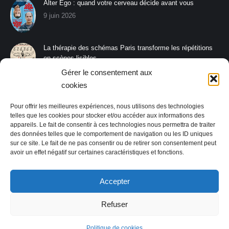
Alter Ego : quand votre cerveau décide avant vous
9 juin 2026
La thérapie des schémas Paris transforme les répétitions
en scènes lisibles
8 juin 2026
Gérer le consentement aux
cookies
La thérapie des schémas Paris aide à s’affirmer sans
rompre le lien
Pour offrir les meilleures expériences, nous utilisons des technologies
26 mai 2026
telles que les cookies pour stocker et/ou accéder aux informations des
appareils. Le fait de consentir à ces technologies nous permettra de traiter
des données telles que le comportement de navigation ou les ID uniques
sur ce site. Le fait de ne pas consentir ou de retirer son consentement peut
avoir un effet négatif sur certaines caractéristiques et fonctions.
Accepter
Laurent JAUDON
exerce en tant que psychologue à Paris,
75013 et
Refuser
75014
Pour consulter les informations légales relatives à son activité, vous
pouvez consulter la page :
MENTIONS LEGALES
.
Politique de cookies