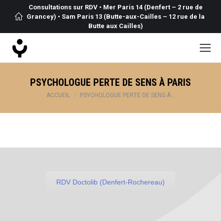
Consultations sur RDV • Mer Paris 14 (Denfert – 2 rue de
Grancey) • Sam Paris 13 (Butte-aux-Cailles – 12 rue de la
Butte aux Cailles)
PSYCHOLOGUE PERTE DE SENS À PARIS
Vous êtes ici :
ACCUEIL
PSYCHOLOGUE PERTE DE SENS À…
RDV Doctolib (Denfert-Rochereau)