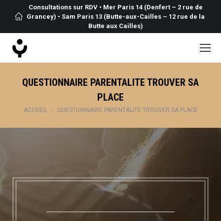
Consultations sur RDV • Mer Paris 14 (Denfert – 2 rue de
Grancey) • Sam Paris 13 (Butte-aux-Cailles – 12 rue de la
Butte aux Cailles)
QUESTIONNAIRE PARENTALITE TROUVER SA
PLACE
Vous êtes ici :
ACCUEIL
QUESTIONNAIRE PARENTALITE TROUVER SA PLACE