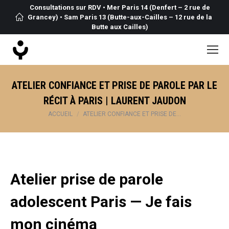
Consultations sur RDV • Mer Paris 14 (Denfert – 2 rue de
Grancey) • Sam Paris 13 (Butte-aux-Cailles – 12 rue de la
Butte aux Cailles)
ATELIER CONFIANCE ET PRISE DE PAROLE PAR LE
RÉCIT À PARIS | LAURENT JAUDON
Vous êtes ici :
ACCUEIL
ATELIER CONFIANCE ET PRISE DE…
Atelier prise de parole
adolescent Paris — Je fais
mon cinéma