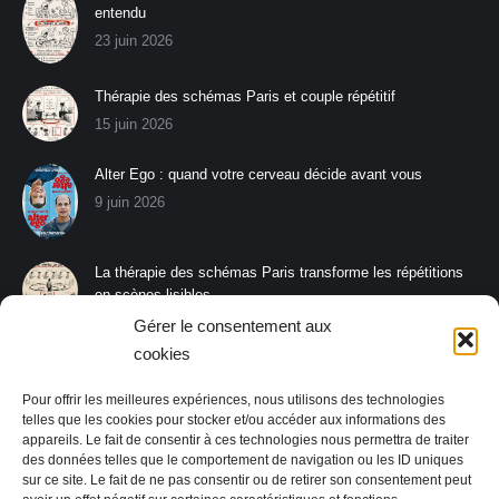
entendu
23 juin 2026
Thérapie des schémas Paris et couple répétitif
15 juin 2026
Alter Ego : quand votre cerveau décide avant vous
9 juin 2026
La thérapie des schémas Paris transforme les répétitions
en scènes lisibles
8 juin 2026
Gérer le consentement aux
cookies
La thérapie des schémas Paris aide à s’affirmer sans
rompre le lien
Pour offrir les meilleures expériences, nous utilisons des technologies
26 mai 2026
telles que les cookies pour stocker et/ou accéder aux informations des
appareils. Le fait de consentir à ces technologies nous permettra de traiter
des données telles que le comportement de navigation ou les ID uniques
sur ce site. Le fait de ne pas consentir ou de retirer son consentement peut