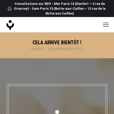
Consultations sur RDV • Mer Paris 14 (Denfert – 2 rue de
Grancey) • Sam Paris 13 (Butte-aux-Cailles – 12 rue de la
Butte aux Cailles)
CELA ARRIVE BIENTÔT !
Vous êtes ici :
ACCUEIL
CELA ARRIVE BIENTÔT !