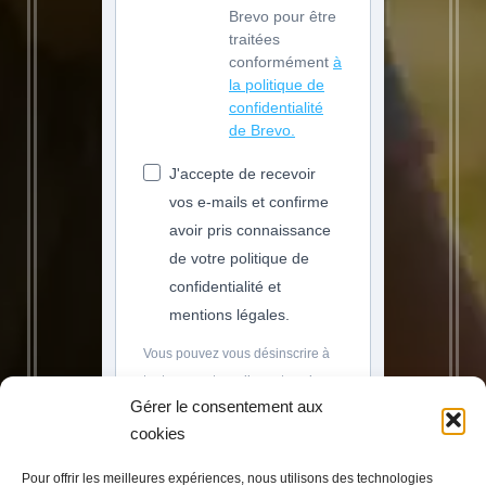
Brevo pour être
traitées
conformément
à
la politique de
confidentialité
de Brevo.
J'accepte de recevoir
vos e-mails et confirme
avoir pris connaissance
de votre politique de
confidentialité et
mentions légales.
Vous pouvez vous désinscrire à
tout moment en cliquant sur le
Gérer le consentement aux
lien présent dans nos emails.
cookies
S'INSCRIRE
Pour offrir les meilleures expériences, nous utilisons des technologies