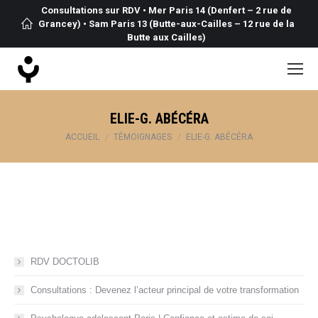
Consultations sur RDV • Mer Paris 14 (Denfert – 2 rue de
Grancey) • Sam Paris 13 (Butte-aux-Cailles – 12 rue de la
Butte aux Cailles)
ELIE-G. ABÉCÉRA
Vous êtes ici :
ACCUEIL
TÉMOIGNAGES
ELIE-G. ABÉCÉRA
RDV DOCTOLIB
Consultations : Devenez l’acteur principal de votre transformation