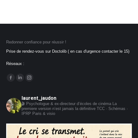
Redonner confiance pour réussir !
Prise de rendez-vous sur Doctolib ( en cas d'urgence contacter le 15)
Réseaux :
Trouvez nous sur :
La
La
La
page
page
page
Facebook
LinkedIn
Instagram
laurent_jaudon
🎬 Psychologue & ex-directeur d’écoles de cinéma
La
s'ouvre
s'ouvre
s'ouvre
premiere version n’est jamais la définitive
TCC · Schémas ·
dans
dans
dans
IPRP
Paris & visio
une
une
une
nouvelle
nouvelle
nouvelle
fenêtre
fenêtre
fenêtre