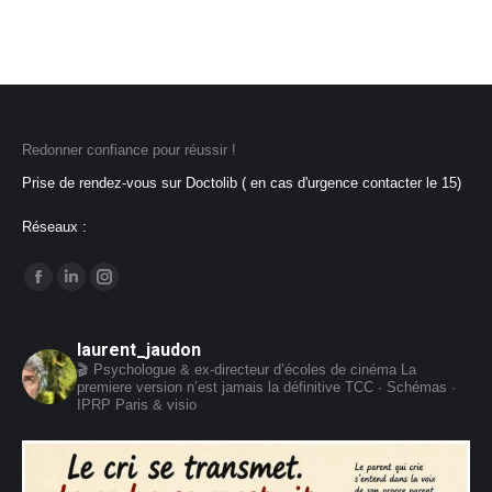
Redonner confiance pour réussir !
Prise de rendez-vous sur Doctolib ( en cas d'urgence contacter le 15)
Réseaux :
Trouvez nous sur :
La
La
La
page
page
page
Facebook
LinkedIn
Instagram
laurent_jaudon
🎬 Psychologue & ex-directeur d’écoles de cinéma
La
s'ouvre
s'ouvre
s'ouvre
premiere version n’est jamais la définitive
TCC · Schémas ·
dans
dans
dans
IPRP
Paris & visio
une
une
une
nouvelle
nouvelle
nouvelle
fenêtre
fenêtre
fenêtre