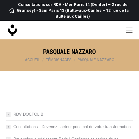
Consultations sur RDV • Mer Paris 14 (Denfert – 2 rue de
Grancey) • Sam Paris 13 (Butte-aux-Cailles – 12 rue de la
Butte aux Cailles)
PASQUALE NAZZARO
Vous êtes ici :
ACCUEIL
TÉMOIGNAGES
PASQUALE NAZZARO
RDV DOCTOLIB
Consultations : Devenez l’acteur principal de votre transformation