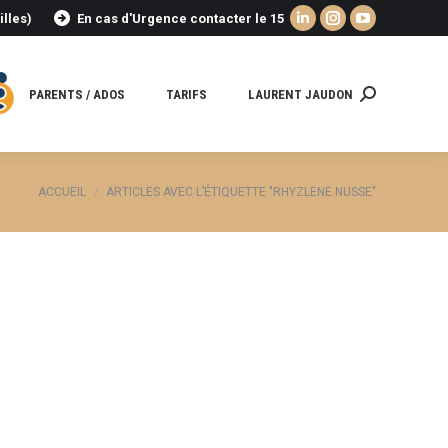
illes)
En cas d'Urgence contacter le 15
La
La
La
page
page
page
LinkedIn
Instagram
YouTube
PARENTS / ADOS
TARIFS
LAURENT JAUDON
Recherche
s'ouvre
s'ouvre
s'ouvre
:
dans
dans
dans
une
une
une
nouvelle
nouvelle
nouvelle
Vous êtes ici :
ACCUEIL
ARTICLES AVEC L’ÉTIQUETTE "RHYZLENE NUSSE"
fenêtre
fenêtre
fenêtre