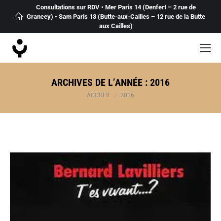
Consultations sur RDV • Mer Paris 14 (Denfert – 2 rue de
Grancey) • Sam Paris 13 (Butte-aux-Cailles – 12 rue de la Butte
aux Cailles)
ARCHIVES DE L’ANNÉE :
2016
Vous êtes ici :
ACCUEIL
2016