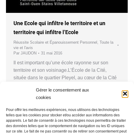
Une Ecole qui infiltre le territoire et un
territoire qui infiltre l’Ecole
Réussite Scolaire et Épanouissement Personnel
,
Toute la
vie et l'avis
Par
JAUDON
31 mai 2016
Il est important qu’une école rayonne sur son
territoire et son voisinage.L’École de la Cité,
située dans le quartier Pleyel, au cœur de la Cité
du Cinéma. Cette institution, qui a su tisser des
Gérer le consentement aux
liens forts avec son environnement, est devenue
cookies
un acteur clé du développement culturel et
économique de la région de Plaine Commune.…
Pour offrir les meilleures expériences, nous utilisons des technologies
telles que les cookies pour stocker et/ou accéder aux informations des
appareils. Le fait de consentir à ces technologies nous permettra de traiter
des données telles que le comportement de navigation ou les ID uniques
sur ce site. Le fait de ne pas consentir ou de retirer son consentement peut