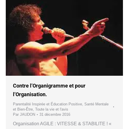
Contre l’Organigramme et pour
l’Organisation.
Parentalité Inspirée et Éducation Positive
,
Santé Mentale
et Bien-Être
,
Toute la vie et l'avis
Par
JAUDON
31 décembre 2016
Organisation AGILE : VITESSE & STABILITE ! «