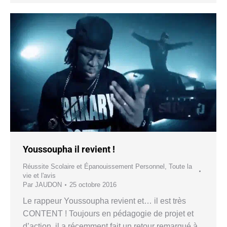
Youssoupha il revient !
Réussite Scolaire et Épanouissement Personnel
,
Toute la
vie et l'avis
Par
JAUDON
25 octobre 2016
Le rappeur Youssoupha revient et… il est très
CONTENT ! Toujours en pédagogie de projet et
d’action, il a récemment fait un retour remarqué à