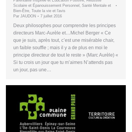
Parentalité Inspirée et Éducation Positive
,
Réussite
Scolaire et Épanouissement Personnel
,
Santé Mentale et
Bien-Être
,
Toute la vie et l'avis
Par
JAUDON
7 juillet 2016
Deux philosophes pour comprendre les principes
directeurs Marc-Aurèle et…Michel Berger « Ce
que je suis, après tout, c’est une misérable chair,
un faible souffle ; mais il y a de plus en moi le
principe directeur de tout le reste » (Marc Aurèle) «
Si tu crois un jour que tu m’aimes N’attends pas
un jour, pas une…