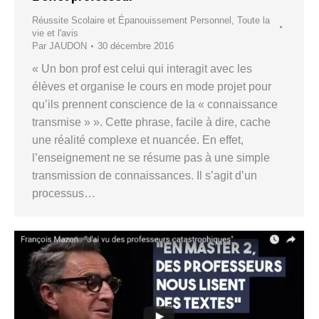
Réussite Scolaire et Épanouissement Personnel
,
Toute la
vie et l'avis
Par
JAUDON
30 décembre 2016
« Un bon prof est celui qui interagit avec les
élèves et organise le cours en mode projet pour
qu’ils prennent conscience de la « connaissance
transmise » ». Cette phrase, facile à dire, cache
une réalité complexe et nuancée. En effet,
l’enseignement ne se résume pas à une simple
transmission de connaissances. Il s’agit d’un
processus…