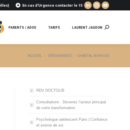
illes)
En cas d'Urgence contacter le 15
La
La
La
page
page
page
LinkedIn
Instagram
YouTube
PARENTS / ADOS
TARIFS
LAURENT JAUDON
Recherche
s'ouvre
s'ouvre
s'ouvre
:
dans
dans
dans
une
une
une
nouvelle
nouvelle
nouvelle
Vous êtes ici :
ACCUEIL
TÉMOIGNAGES
CHANTAL MONVOIS
fenêtre
fenêtre
fenêtre
RDV DOCTOLIB
Consultations : Devenez l’acteur principal
de votre transformation
Psychologue adolescent Paris | Confiance
et estime de soi