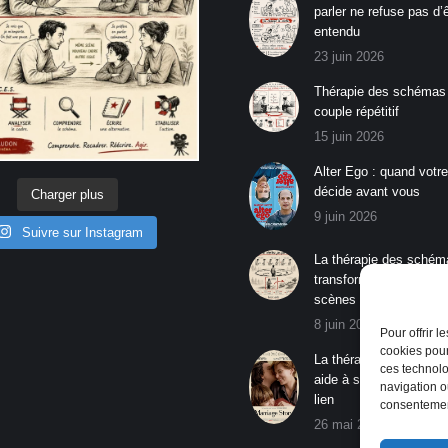
parler ne refuse pas d’
entendu
23 juin 2026
Thérapie des schémas 
couple répétitif
15 juin 2026
Alter Ego : quand votr
décide avant vous
Charger plus
9 juin 2026
Suivre sur Instagram
La thérapie des schém
transforme les répétiti
scènes lisibles
8 juin 2026
Pour offrir 
cookies pour
La thérapie des schém
ces technolo
aide à s’affirmer sans 
navigation ou
lien
consentement
26 mai 2026