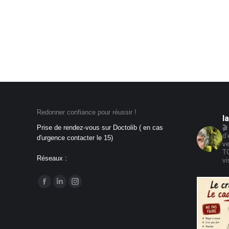
Redonner confiance pour réussir !
l
Prise de rendez-vous sur Doctolib ( en cas
🎬
d’
d'urgence contacter le 15)
ve
T
Réseaux :
vi
Trouvez nous sur :
La
La
La
page
page
page
Facebook
LinkedIn
Instagram
s'ouvre
s'ouvre
s'ouvre