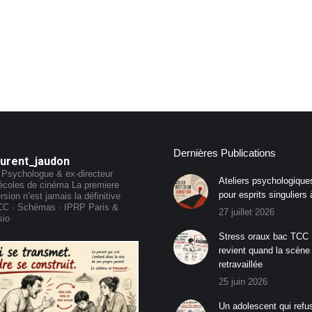
Dernières Publications
aurent_jaudon
 Psychologue & ex-directeur
Ateliers psychologiques
écoles de cinéma
La premiere
pour esprits singuliers 
rsion n’est jamais la définitive
CC · Schémas · IPRP
Paris &
27 juillet 2026
sio
Stress oraux bac TCC :
revient quand la scène
retravaillée
25 juin 2026
Un adolescent qui refu