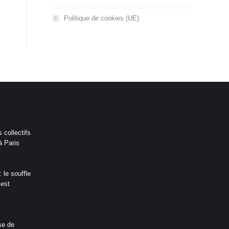
Politique de cookies (UE)
 collectifs
à Paris
 le souffle
 est
se de