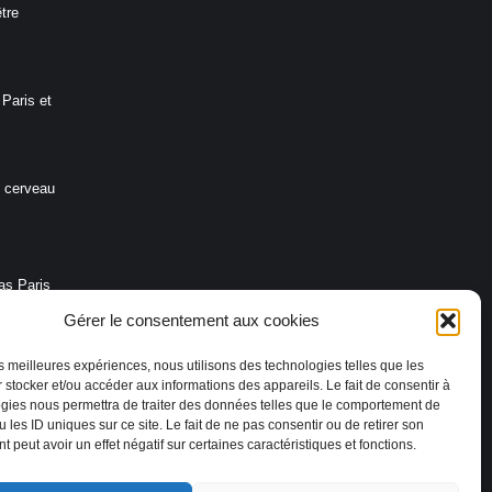
être
Paris et
e cerveau
as Paris
ons en
Gérer le consentement aux cookies
les meilleures expériences, nous utilisons des technologies telles que les
 stocker et/ou accéder aux informations des appareils. Le fait de consentir à
as Paris
gies nous permettra de traiter des données telles que le comportement de
rompre le
 les ID uniques sur ce site. Le fait de ne pas consentir ou de retirer son
 peut avoir un effet négatif sur certaines caractéristiques et fonctions.