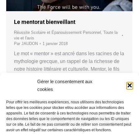
Le mentorat bienveillant
Réussite Scolaire et Épanouissement Personnel
,
Toute la
vie et l'avis
Par
JAUDON
1 janvier 2018
Le mot « mentor » est ancré dans les racines de la
mythologie grecque, un rappel de la richesse de
notre histoire littéraire et culturelle. Mentor, le fils
d’Alcime, était un ami proche d’Ulysse qui a été
Gérer le consentement aux
confié à l’éducation de Télémaque, le fils
cookies
d’Ulysse, pendant l’absence de ce dernier à la
guerre de Troie. La référence…
Pour offrir les meilleures expériences, nous utilisons des technologies
telles que les cookies pour stocker et/ou accéder aux informations des
appareils. Le fait de consentir à ces technologies nous permettra de traiter
des données telles que le comportement de navigation ou les ID uniques
sur ce site. Le fait de ne pas consentir ou de retirer son consentement peut
avoir un effet négatif sur certaines caractéristiques et fonctions.