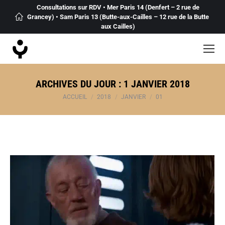
Consultations sur RDV • Mer Paris 14 (Denfert – 2 rue de
Grancey) • Sam Paris 13 (Butte-aux-Cailles – 12 rue de la Butte
aux Cailles)
ARCHIVES DU JOUR :
1 JANVIER 2018
Vous êtes ici :
ACCUEIL
2018
JANVIER
01