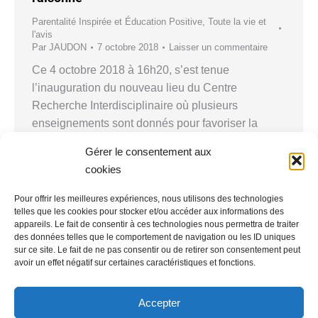
Parentalité Inspirée et Éducation Positive
,
Toute la vie et
l'avis
Par
JAUDON
7 octobre 2018
Laisser un commentaire
Ce 4 octobre 2018 à 16h20, s’est tenue
l’inauguration du nouveau lieu du Centre
Recherche Interdisciplinaire où plusieurs
enseignements sont donnés pour favoriser la
sérendipité, l’innovation. C’est un lieu magnifique
Gérer le consentement aux
et bienveillant situé à paris rue Charles V ( voir
cookies
l’article de la réhabilitation ICI ) François Taddei,
l’un des principaux acteurs de ce projet…
Pour offrir les meilleures expériences, nous utilisons des technologies
telles que les cookies pour stocker et/ou accéder aux informations des
appareils. Le fait de consentir à ces technologies nous permettra de traiter
des données telles que le comportement de navigation ou les ID uniques
sur ce site. Le fait de ne pas consentir ou de retirer son consentement peut
avoir un effet négatif sur certaines caractéristiques et fonctions.
Accepter