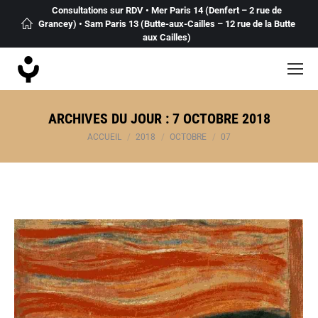
Consultations sur RDV • Mer Paris 14 (Denfert – 2 rue de
Grancey) • Sam Paris 13 (Butte-aux-Cailles – 12 rue de la Butte
aux Cailles)
ARCHIVES DU JOUR :
7 OCTOBRE 2018
Vous êtes ici :
ACCUEIL
2018
OCTOBRE
07