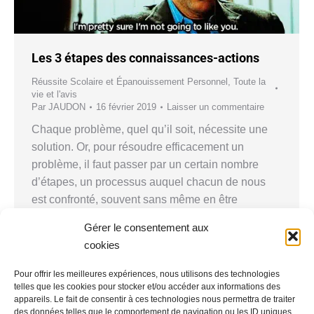
Les 3 étapes des connaissances-actions
Réussite Scolaire et Épanouissement Personnel
,
Toute la
vie et l'avis
Par
JAUDON
16 février 2019
Laisser un commentaire
Chaque problème, quel qu’il soit, nécessite une
solution. Or, pour résoudre efficacement un
problème, il faut passer par un certain nombre
d’étapes, un processus auquel chacun de nous
est confronté, souvent sans même en être
conscient. Dans cet article, nous dévoilons ces
Gérer le consentement aux
étapes, que nous avons baptisées « Les trois
cookies
stades de la connaissance-action ». Ces stades,
…
Pour offrir les meilleures expériences, nous utilisons des technologies
telles que les cookies pour stocker et/ou accéder aux informations des
appareils. Le fait de consentir à ces technologies nous permettra de traiter
des données telles que le comportement de navigation ou les ID uniques