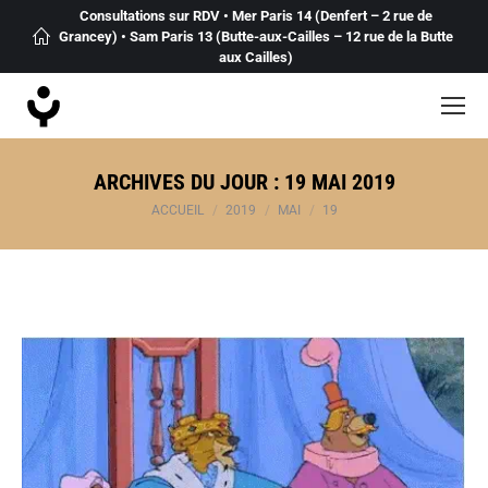
Consultations sur RDV • Mer Paris 14 (Denfert – 2 rue de
Grancey) • Sam Paris 13 (Butte-aux-Cailles – 12 rue de la Butte
aux Cailles)
ARCHIVES DU JOUR :
19 MAI 2019
Vous êtes ici :
ACCUEIL
2019
MAI
19