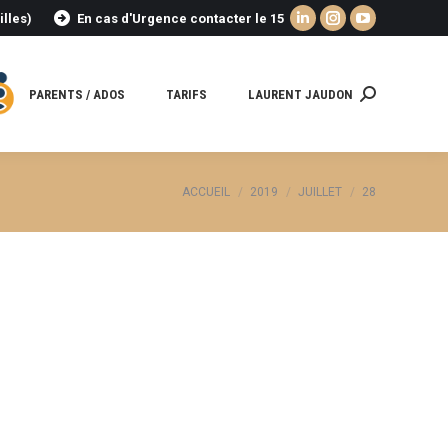
illes)
En cas d'Urgence contacter le 15
La
La
La
page
page
page
LinkedIn
Instagram
YouTube
PARENTS / ADOS
TARIFS
LAURENT JAUDON
Recherche
s'ouvre
s'ouvre
s'ouvre
:
dans
dans
dans
une
une
une
nouvelle
nouvelle
nouvelle
Vous êtes ici :
ACCUEIL
2019
JUILLET
28
fenêtre
fenêtre
fenêtre