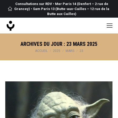
Consultations sur RDV • Mer Paris 14 (Denfert – 2 rue de
Grancey) • Sam Paris 13 (Butte-aux-Cailles – 12 rue de la
Butte aux Cailles)
ARCHIVES DU JOUR :
23 MARS 2025
Vous êtes ici :
ACCUEIL
2025
MARS
23