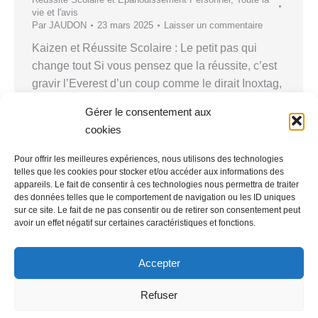
vie et l'avis
Par
JAUDON
23 mars 2025
Laisser un commentaire
Kaizen et Réussite Scolaire : Le petit pas qui
change tout Si vous pensez que la réussite, c’est
gravir l’Everest d’un coup comme le dirait Inoxtag,
détrompez-vous. La réalité est bien plus subtile (et
Gérer le consentement aux
demande moins d’oxygène en altitude). En
cookies
psychologie comme en sport, le progrès ne repose
pas sur une ascension fulgurante, mais sur…
Pour offrir les meilleures expériences, nous utilisons des technologies
telles que les cookies pour stocker et/ou accéder aux informations des
appareils. Le fait de consentir à ces technologies nous permettra de traiter
des données telles que le comportement de navigation ou les ID uniques
sur ce site. Le fait de ne pas consentir ou de retirer son consentement peut
avoir un effet négatif sur certaines caractéristiques et fonctions.
Accepter
Laurent JAUDON
exerce en tant que psychologue à Paris,
75013 et
Refuser
75014
Pour consulter les informations légales relatives à son activité, vous