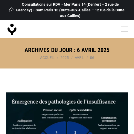
Consultations sur RDV • Mer Paris 14 (Denfert – 2 rue de
Grancey) • Sam Paris 13 (Butte-aux-Cailles – 12 rue de la Butte
aux Cailles)
ARCHIVES DU JOUR :
6 AVRIL 2025
Vous êtes ici :
ACCUEIL
2025
AVRIL
06