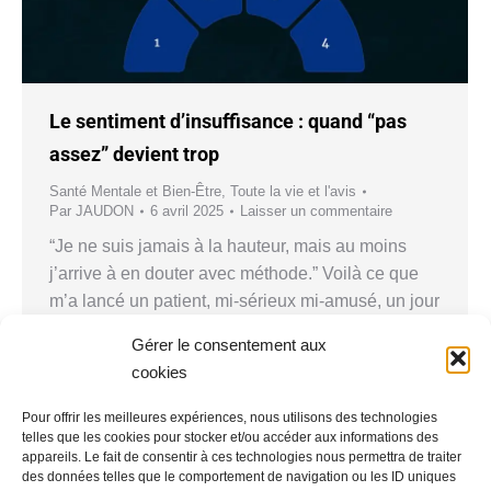
Le sentiment d’insuffisance : quand “pas
assez” devient trop
Santé Mentale et Bien-Être
,
Toute la vie et l'avis
Par
JAUDON
6 avril 2025
Laisser un commentaire
“Je ne suis jamais à la hauteur, mais au moins
j’arrive à en douter avec méthode.” Voilà ce que
m’a lancé un patient, mi-sérieux mi-amusé, un jour
de pluie où même les parapluies semblaient se
Gérer le consentement aux
sentir insuffisants. Ce genre d’humour – grinçant,
cookies
lucide – reflète bien le paradoxe du mal diffus que
je vois si…
Pour offrir les meilleures expériences, nous utilisons des technologies
telles que les cookies pour stocker et/ou accéder aux informations des
appareils. Le fait de consentir à ces technologies nous permettra de traiter
des données telles que le comportement de navigation ou les ID uniques