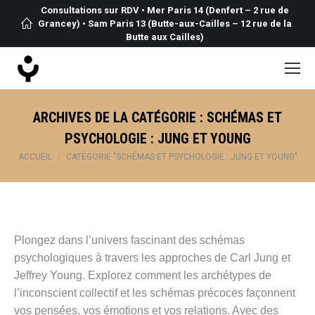
Consultations sur RDV • Mer Paris 14 (Denfert – 2 rue de
Grancey) • Sam Paris 13 (Butte-aux-Cailles – 12 rue de la
Butte aux Cailles)
ARCHIVES DE LA CATÉGORIE :
SCHÉMAS ET
PSYCHOLOGIE : JUNG ET YOUNG
Vous êtes ici :
ACCUEIL
CATÉGORIE "SCHÉMAS ET PSYCHOLOGIE : JUNG ET YOUNG"
Plongez dans l’univers fascinant des schémas
psychologiques à travers les approches de Carl Jung et
Jeffrey Young. Explorez comment les archétypes de
l’inconscient collectif et les schémas précoces façonnent
vos pensées, vos émotions et vos relations. Avec des