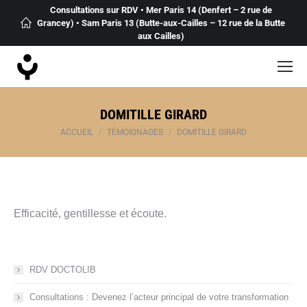
Consultations sur RDV • Mer Paris 14 (Denfert – 2 rue de
Grancey) • Sam Paris 13 (Butte-aux-Cailles – 12 rue de la Butte
aux Cailles)
DOMITILLE GIRARD
Vous êtes ici :
ACCUEIL
TÉMOIGNAGES
DOMITILLE GIRARD
Efficacité, gentillesse et écoute.
RDV DOCTOLIB
Consultations : Devenez l’acteur principal de votre transformation