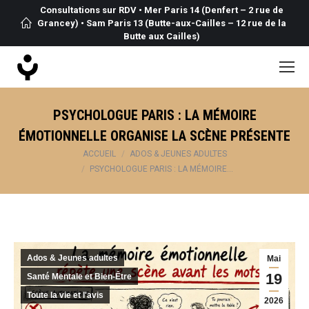
Consultations sur RDV • Mer Paris 14 (Denfert – 2 rue de
Grancey) • Sam Paris 13 (Butte-aux-Cailles – 12 rue de la
Butte aux Cailles)
PSYCHOLOGUE PARIS : LA MÉMOIRE
ÉMOTIONNELLE ORGANISE LA SCÈNE PRÉSENTE
Vous êtes ici :
ACCUEIL
ADOS & JEUNES ADULTES
PSYCHOLOGUE PARIS : LA MÉMOIRE…
Ados & Jeunes adultes
Mai
19
Santé Mentale et Bien-Être
Toute la vie et l'avis
2026