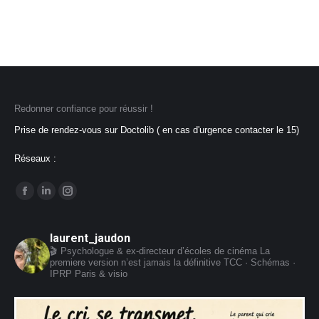
Redonner confiance pour réussir !
Prise de rendez-vous sur Doctolib ( en cas d'urgence contacter le 15)
Réseaux :
Trouvez nous sur :
La
La
La
page
page
page
Facebook
LinkedIn
Instagram
laurent_jaudon
🎬 Psychologue & ex-directeur d’écoles de cinéma
La
s'ouvre
s'ouvre
s'ouvre
premiere version n’est jamais la définitive
TCC · Schémas ·
dans
dans
dans
IPRP
Paris & visio
une
une
une
nouvelle
nouvelle
nouvelle