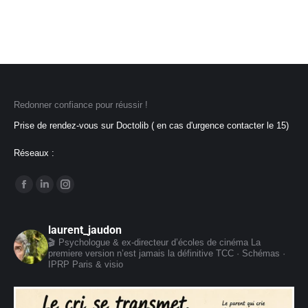
Redonner confiance pour réussir !
Prise de rendez-vous sur Doctolib ( en cas d'urgence contacter le 15)
Réseaux :
Trouvez nous sur :
La
La
La
page
page
page
Facebook
LinkedIn
Instagram
laurent_jaudon
🎬 Psychologue & ex-directeur d’écoles de cinéma
La
s'ouvre
s'ouvre
s'ouvre
premiere version n’est jamais la définitive
TCC · Schémas ·
dans
dans
dans
IPRP
Paris & visio
une
une
une
nouvelle
nouvelle
nouvelle