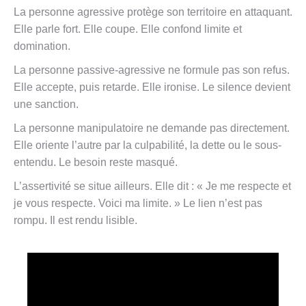
La personne agressive protège son territoire en attaquant.
Elle parle fort. Elle coupe. Elle confond limite et
domination.
La personne passive-agressive ne formule pas son refus.
Elle accepte, puis retarde. Elle ironise. Le silence devient
une sanction.
La personne manipulatoire ne demande pas directement.
Elle oriente l’autre par la culpabilité, la dette ou le sous-
entendu. Le besoin reste masqué.
L’assertivité se situe ailleurs. Elle dit : « Je me respecte et
je vous respecte. Voici ma limite. » Le lien n’est pas
rompu. Il est rendu lisible.