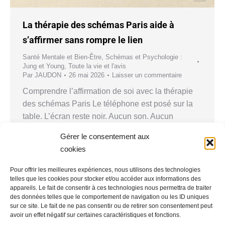
La thérapie des schémas Paris aide à
s’affirmer sans rompre le lien
Santé Mentale et Bien-Être
,
Schémas et Psychologie :
Jung et Young
,
Toute la vie et l'avis
Par
JAUDON
26 mai 2026
Laisser un commentaire
Comprendre l’affirmation de soi avec la thérapie
des schémas Paris Le téléphone est posé sur la
table. L’écran reste noir. Aucun son. Aucun
message. Le corps se tend avant même que la
Gérer le consentement aux
pensée commence. Avec la thérapie des schémas
cookies
Paris, cette scène ordinaire devient un point
d’entrée : ce silence est-il un simple délai, une…
Pour offrir les meilleures expériences, nous utilisons des technologies
telles que les cookies pour stocker et/ou accéder aux informations des
appareils. Le fait de consentir à ces technologies nous permettra de traiter
des données telles que le comportement de navigation ou les ID uniques
sur ce site. Le fait de ne pas consentir ou de retirer son consentement peut
avoir un effet négatif sur certaines caractéristiques et fonctions.