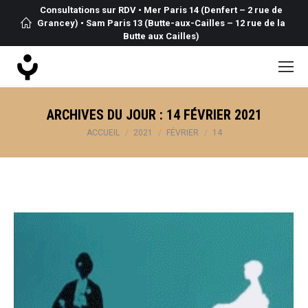
Consultations sur RDV • Mer Paris 14 (Denfert – 2 rue de
Grancey) • Sam Paris 13 (Butte-aux-Cailles – 12 rue de la
Butte aux Cailles)
ARCHIVES DU JOUR :
14 FÉVRIER 2021
Vous êtes ici :
ACCUEIL
2021
FÉVRIER
14