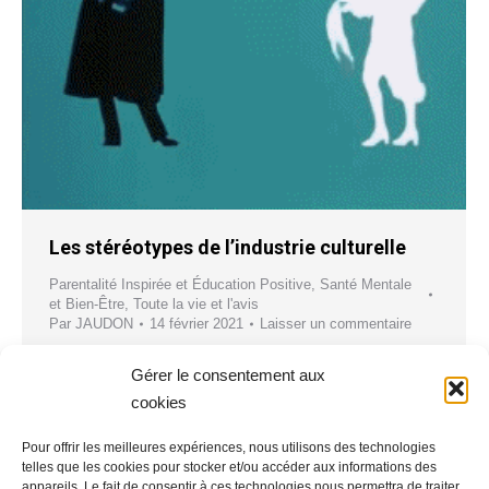
Les stéréotypes de l’industrie culturelle
Parentalité Inspirée et Éducation Positive
,
Santé Mentale
et Bien-Être
,
Toute la vie et l'avis
Par
JAUDON
14 février 2021
Laisser un commentaire
L’expression « Industrie culturelle » provient du
Gérer le consentement aux
livre d’Adorno et Horkheimer « La Dialectique de
cookies
la raison » dans lequel ils définissent le terme «
kulturindustrie ». Lupin n’échappe pas à la régle…
Pour offrir les meilleures expériences, nous utilisons des technologies
telles que les cookies pour stocker et/ou accéder aux informations des
appareils. Le fait de consentir à ces technologies nous permettra de traiter