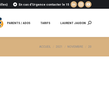
illes)
En cas d'Urgence contacter le 15
La
La
La
page
page
page
LinkedIn
Instagram
YouTube
PARENTS / ADOS
TARIFS
LAURENT JAUDON
Recherche
s'ouvre
s'ouvre
s'ouvre
:
dans
dans
dans
une
une
une
nouvelle
nouvelle
nouvelle
Vous êtes ici :
ACCUEIL
2021
NOVEMBRE
20
fenêtre
fenêtre
fenêtre