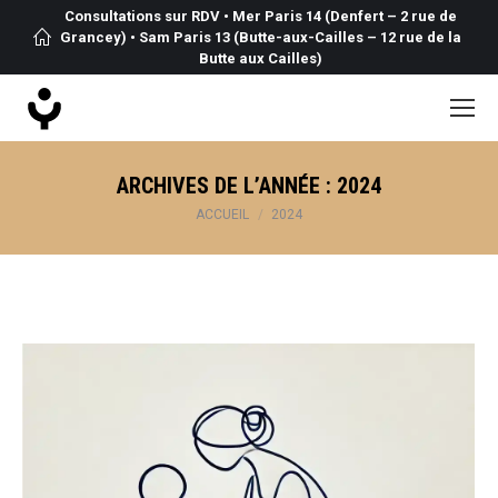
Consultations sur RDV • Mer Paris 14 (Denfert – 2 rue de
Grancey) • Sam Paris 13 (Butte-aux-Cailles – 12 rue de la
Butte aux Cailles)
ARCHIVES DE L’ANNÉE :
2024
Vous êtes ici :
ACCUEIL
2024