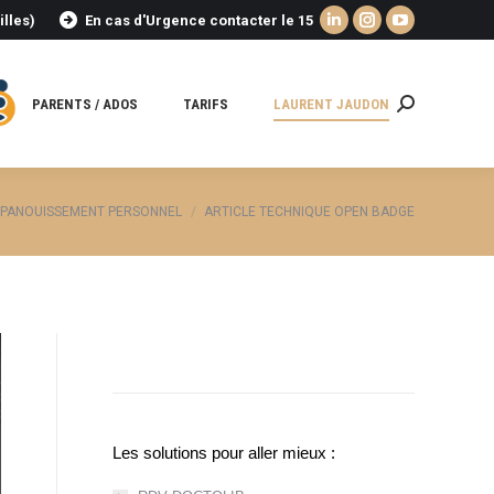
illes)
En cas d'Urgence contacter le 15
La
La
La
page
page
page
LinkedIn
Instagram
YouTube
PARENTS / ADOS
TARIFS
LAURENT JAUDON
Recherche
s'ouvre
s'ouvre
s'ouvre
:
dans
dans
dans
une
une
une
nouvelle
nouvelle
nouvelle
 ÉPANOUISSEMENT PERSONNEL
ARTICLE TECHNIQUE OPEN BADGE
fenêtre
fenêtre
fenêtre
Les solutions pour aller mieux :