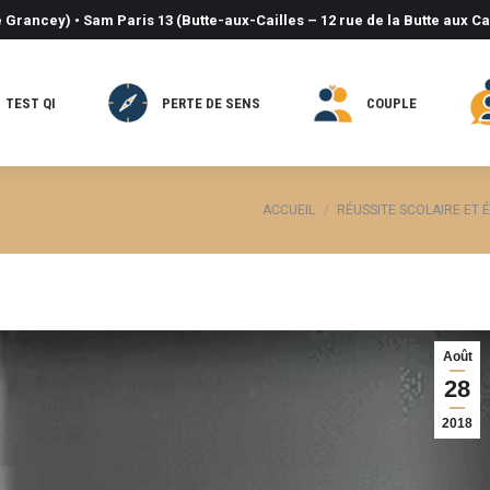
 Grancey) • Sam Paris 13 (Butte-aux-Cailles – 12 rue de la Butte aux Ca
TEST QI
PERTE DE SENS
COUPLE
Vous êtes ici :
ACCUEIL
RÉUSSITE SCOLAIRE ET
Août
28
2018