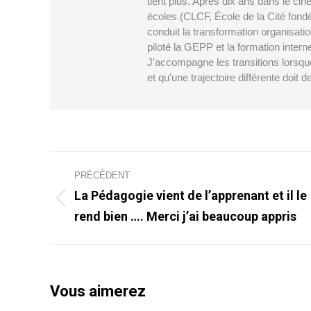
tient plus. Après dix ans dans le cin
écoles (CLCF, École de la Cité fondé
conduit la transformation organisatio
piloté la GEPP et la formation inte
J'accompagne les transitions lorsque 
et qu'une trajectoire différente doit d
Navigation
PRÉCÉDENT
article
La Pédagogie vient de l’apprenant et il le
Article
rend bien …. Merci j’ai beaucoup appris
précédent
:
Vous aimerez