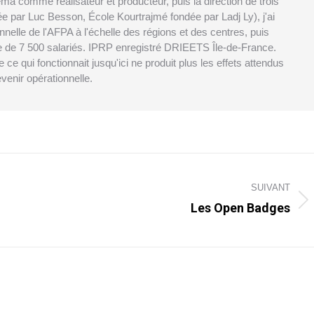
éma comme réalisateur et producteur, puis la direction de trois
e par Luc Besson, École Kourtrajmé fondée par Ladj Ly), j'ai
nnelle de l'AFPA à l'échelle des régions et des centres, puis
rne de 7 500 salariés. IPRP enregistré DRIEETS Île-de-France.
ce qui fonctionnait jusqu'ici ne produit plus les effets attendus
evenir opérationnelle.
SUIVANT
Les Open Badges
Article
suivant
: