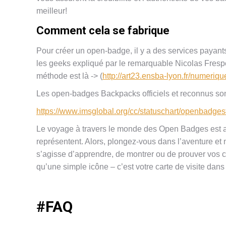
meilleur!
Comment cela se fabrique
Pour créer un open-badge, il y a des services payant
les geeks expliqué par le remarquable Nicolas Frespe
méthode est là -> (
http://art23.ensba-lyon.fr/numeriqu
Les open-badges Backpacks officiels et reconnus son
https://www.imsglobal.org/cc/statuschart/openbadg
Le voyage à travers le monde des Open Badges est au
représentent. Alors, plongez-vous dans l’aventure et n
s’agisse d’apprendre, de montrer ou de prouver vos co
qu’une simple icône – c’est votre carte de visite da
#FAQ