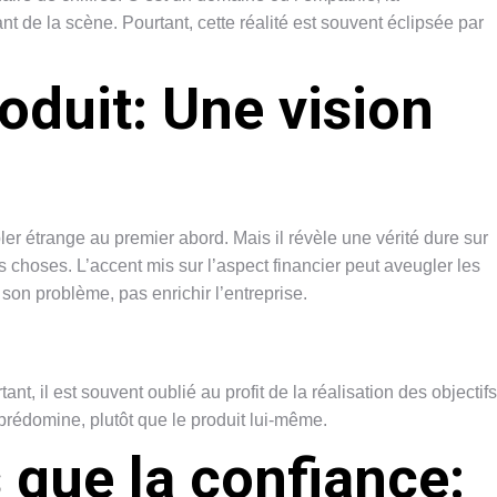
 de la scène. Pourtant, cette réalité est souvent éclipsée par
oduit: Une vision
ler étrange au premier abord. Mais il révèle une vérité dure sur
 choses. L’accent mis sur l’aspect financier peut aveugler les
 son problème, pas enrichir l’entreprise.
tant, il est souvent oublié au profit de la réalisation des objectifs
i prédomine, plutôt que le produit lui-même.
 que la confiance: