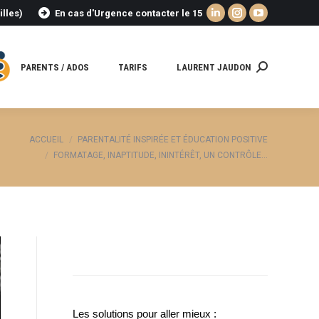
illes)
En cas d'Urgence contacter le 15
La
La
La
page
page
page
LinkedIn
Instagram
YouTube
PARENTS / ADOS
TARIFS
LAURENT JAUDON
Recherche
s'ouvre
s'ouvre
s'ouvre
:
dans
dans
dans
une
une
une
nouvelle
nouvelle
nouvelle
 :
ACCUEIL
PARENTALITÉ INSPIRÉE ET ÉDUCATION POSITIVE
fenêtre
fenêtre
fenêtre
FORMATAGE, INAPTITUDE, ININTÉRÊT, UN CONTRÔLE…
Les solutions pour aller mieux :