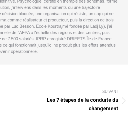
définitive. Psychologue, certifié en thérapie des schémas, formé
ution, j'interviens dans les moments où une trajectoire
ne décision bloquée, une organisation qui résiste, un cap qui ne
éma comme réalisateur et producteur, puis la direction de trois
e par Luc Besson, École Kourtrajmé fondée par Ladj Ly), j'ai
nnelle de l'AFPA à l'échelle des régions et des centres, puis
rne de 7 500 salariés. IPRP enregistré DRIEETS Île-de-France.
ce qui fonctionnait jusqu'ici ne produit plus les effets attendus
evenir opérationnelle.
SUIVANT
Les 7 étapes de la conduite du
Article
changement
suivant
: