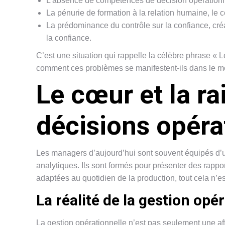
L’absence de compétences de décision opérationne
La pénurie de formation à la relation humaine, le 
La prédominance du contrôle sur la confiance, créant
la confiance.
C’est une situation qui rappelle la célèbre phrase « 
comment ces problèmes se manifestent-ils dans le m
Le cœur et la r
décisions opéra
Les managers d’aujourd’hui sont souvent équipés d’un
analytiques. Ils sont formés pour présenter des rappo
adaptées au quotidien de la production, tout cela n’es
La réalité de la gestion opé
La gestion opérationnelle n’est pas seulement une aff