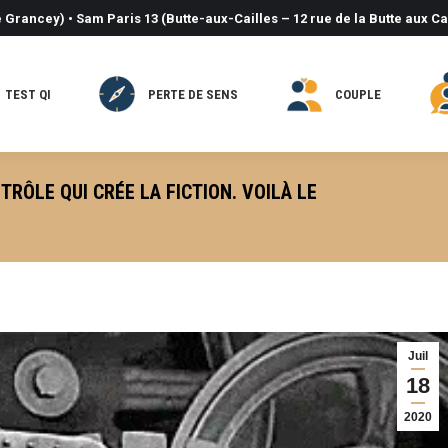
 Grancey) • Sam Paris 13 (Butte-aux-Cailles – 12 rue de la Butte aux Ca
TEST QI
PERTE DE SENS
COUPLE
TRÔLE QUI CRÉE LA FICTION. VOILÀ LE
Vous êtes ici
Juil
18
2020