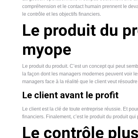
compréhension et le contact humain prennent le devant
le contrôle et les objectifs financiers.
Le produit du pr
myope
Le produit du produit. C’est un concept qui peut semb
la façon dont les managers modernes peuvent voir les
managers face à la réalité que le client veut résoudre
Le client avant le profit
Le client est la clé de toute entreprise réussie. Et pour
financiers. Finalement, c’est le produit du produit qu
Le contrôle plus