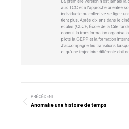
La première version n'est jamais la 
aux TCC et à l'approche orientée sol
individuelle ou collective se fige : u
tient plus. Après dix ans dans le cin
écoles (CLCF, École de la Cité fondé
conduit la transformation organisatio
piloté la GEPP et la formation inte
J'accompagne les transitions lorsque 
et qu'une trajectoire différente doit d
Navigation
PRÉCÉDENT
article
Anomalie une histoire de temps
Article
précédent
: