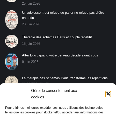
25 juin 2026
Un adolescent qui refuse de parler ne refuse pas d’être
entendu
23 juin 2026
Thérapie des schémas Paris et couple répétitif
15 juin 2026
Alter Ego : quand votre cerveau décide avant vous
9 juin 2026
La thérapie des schémas Paris transforme les répétitions
en scènes lisibles
8 juin 2026
Gérer le consentement aux
cookies
La thérapie des schémas Paris aide à s’affirmer sans
rompre le lien
Pour offrir les meilleures expériences, nous utilisons des technologies
26 mai 2026
telles que les cookies pour stocker et/ou accéder aux informations des