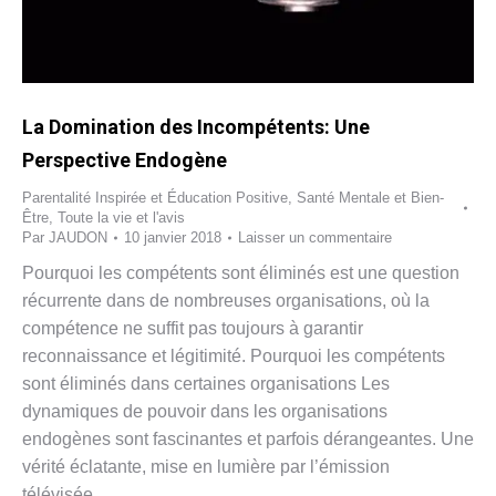
La Domination des Incompétents: Une
Perspective Endogène
Parentalité Inspirée et Éducation Positive
,
Santé Mentale et Bien-
Être
,
Toute la vie et l'avis
Par
JAUDON
10 janvier 2018
Laisser un commentaire
Pourquoi les compétents sont éliminés est une question
récurrente dans de nombreuses organisations, où la
compétence ne suffit pas toujours à garantir
reconnaissance et légitimité. Pourquoi les compétents
sont éliminés dans certaines organisations Les
dynamiques de pouvoir dans les organisations
endogènes sont fascinantes et parfois dérangeantes. Une
vérité éclatante, mise en lumière par l’émission
télévisée…