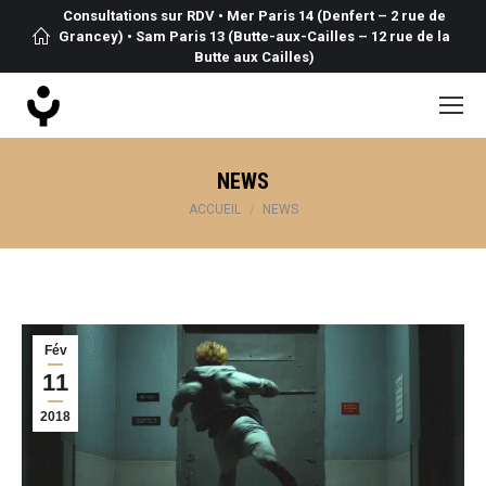
Consultations sur RDV • Mer Paris 14 (Denfert – 2 rue de
Grancey) • Sam Paris 13 (Butte-aux-Cailles – 12 rue de la
Butte aux Cailles)
NEWS
Vous êtes ici :
ACCUEIL
NEWS
Fév
11
2018