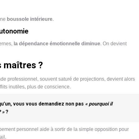
 une
boussole intérieure
.
’autonomie
ernes,
la dépendance émotionnelle diminue
. On devient
s maîtres ?
de professionnel, souvent saturé de projections, devient alors
lits inutiles, plus de conscience.
elqu’un, vous vous demandiez non pas
« pourquoi il
? »
?
pement personnel aide à sortir de la simple opposition pour
il.