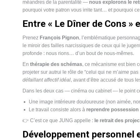
méandres de la parentalité —
nous explorons le ret
pourquoi votre patron vous irrite tant… et pourquoi ce
Entre « Le Dîner de Cons » 
Prenez
François Pignon
, l’emblématique personna
le miroir des failles narcissiques de ceux qui le ju
profonde : nous rions… d’un bout de nous-mêmes.
En
thérapie des schémas
, ce mécanisme est bien 
projeter sur autrui le rôle de “celui qui ne m’aime pa
défaillant affectif idéal
, avant d’être accusé de tous les
Dans les deux cas — cinéma ou cabinet — le point co
Une image intérieure douloureuse (non aimée, non 
Le travail consiste alors à
reprendre possession
👉 C’est ce que JUNG appelle :
le retrait des proje
Développement personnel et 