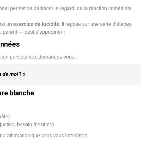
el permet de déplacer le regard, de la réaction immédiate
’est un
exercice de lucidité
. Il repose sur une série d’étapes
u parent — peut s’approprier :
ionnées
ation persistante), demandez-vous :
u
de moi
? »
mbre blanche
rôle)
 justice, besoin d’estime)
r d’affirmation que vous vous interdisez.