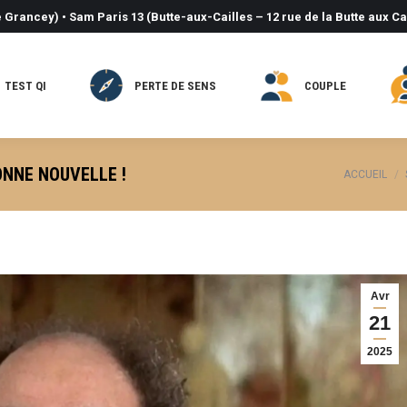
 Grancey) • Sam Paris 13 (Butte-aux-Cailles – 12 rue de la Butte aux Ca
TEST QI
PERTE DE SENS
COUPLE
ONNE NOUVELLE !
Vous êtes 
ACCUEIL
Avr
21
2025