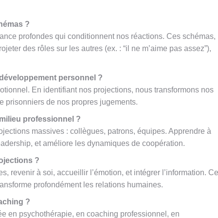
schémas ?
nfance profondes qui conditionnent nos réactions. Ces schémas,
eter des rôles sur les autres (ex. : “il ne m’aime pas assez”),
 de développement personnel ?
tionnel. En identifiant nos projections, nous transformons nos
re prisonniers de nos propres jugements.
 milieu professionnel ?
ojections massives : collègues, patrons, équipes. Apprendre à
e leadership, et améliore les dynamiques de coopération.
ojections ?
s, revenir à soi, accueillir l’émotion, et intégrer l’information. C
 transforme profondément les relations humaines.
aching ?
isée en psychothérapie, en coaching professionnel, en