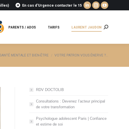
illes)
En cas d'Urgence contacter le 15
La
La
La
page
page
page
LinkedIn
Instagram
YouTube
PARENTS / ADOS
TARIFS
LAURENT JAUDON
Recherche
s'ouvre
s'ouvre
s'ouvre
:
dans
dans
dans
une
une
une
nouvelle
nouvelle
nouvelle
ici :
SANTÉ MENTALE ET BIEN-ÊTRE
VOTRE PATRON VOUS ÉNERVE ?…
fenêtre
fenêtre
fenêtre
RDV DOCTOLIB
Consultations : Devenez l’acteur principal
de votre transformation
Psychologue adolescent Paris | Confiance
et estime de soi